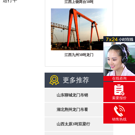
、运行平
江西上饶两台50吨
江西九州50吨龙门
更多推荐
在线咨询
山东聊城龙门吊销
索要报价
湖北荆州龙门吊看
销售热线
山西太原3吨双梁行