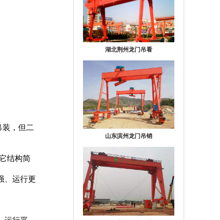
湖北荆州龙门吊看
吊装，但二
山东滨州龙门吊销
，它结构简
强、运行更
。