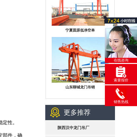
宁夏固原低净空单
在线咨询
索要报价
山东聊城龙门吊销
销售热线
更多推荐
稳定性。
陕西汉中龙门吊厂
定部件，确