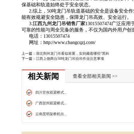
保基础和轨道始终处于安全状态。
2.综上，50吨龙门吊轨道基础的安全是设备安
能有效规避安全隐患，保障龙门吊高效、安全运行。
3.
江西九州龙门吊销售厂家
13015507474
可靠的性能与周全完备的服务，不仅为国内外用户创
电话：13015507474
网址：http://www.changcqzj.com/
上一篇：
湖北荆州龙门吊看似笨重，实则藏着哪些“黑科
下一篇：
江西上饶两台50吨龙门吊抬吊作业注意事项
相关新闻
查看全部相关新闻 >>
四川甘孜双梁桥式...
广西贺州双梁桥式...
云南昆明架桥机出...