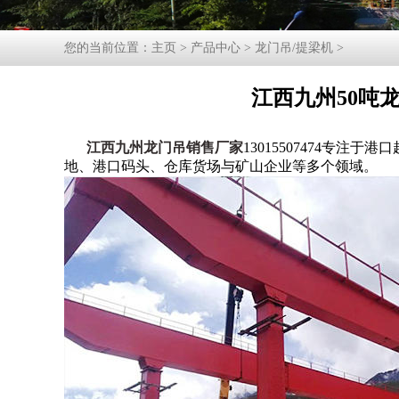
您的当前位置：
主页
>
产品中心
>
龙门吊/提梁机
>
江西九州50吨
江西九州龙门吊销售厂家
13015507474专
地、港口码头、仓库货场与矿山企业等多个领域。