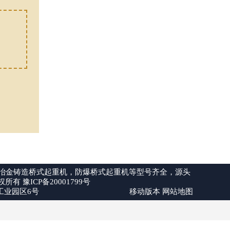
冶金铸造桥式起重机，防爆桥式起重机等型号齐全，源头
 版权所有
豫ICP备20001799号
重工业园区6号
移动版本
网站地图