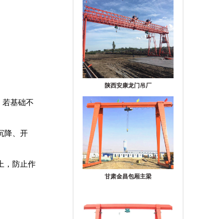
陕西安康龙门吊厂
，若基础不
沉降、开
上，防止作
甘肃金昌包厢主梁