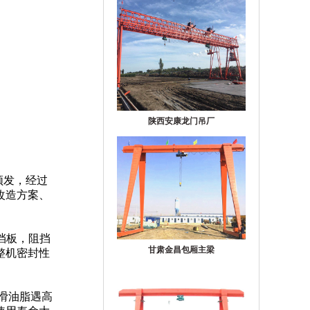
陕西安康龙门吊厂
频发，经过
改造方案、
挡板，阻挡
甘肃金昌包厢主梁
整机密封性
滑油脂遇高