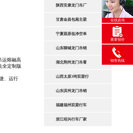
陕西安康龙门吊厂
甘肃金昌包厢主梁
在线咨询
宁夏固原低净空单
索要报价
山东聊城龙门吊销
吊运熔融高
销售热线
湖北荆州龙门吊看
先全定制版
山西太原3吨双梁行
捷、运行
山东滨州龙门吊销
福建福州双梁行车
浙江绍兴行车厂家